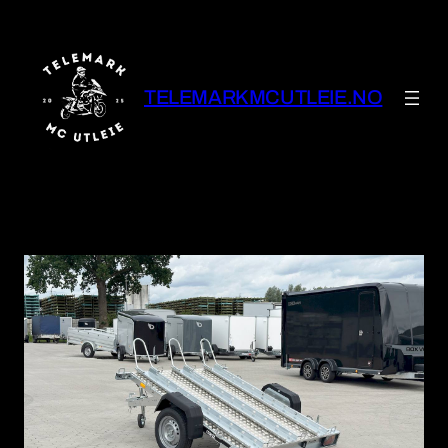
Hopp
til
innhold
TELEMARKMCUTLEIE.NO