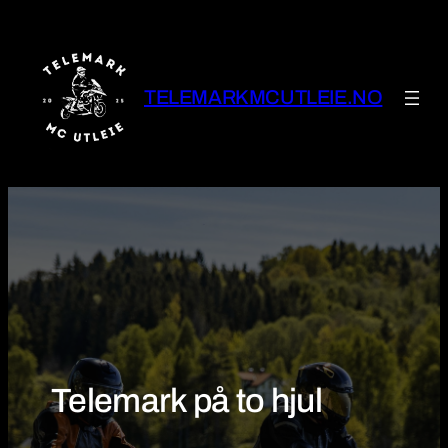
Hopp
til
innhold
TELEMARKMCUTLEIE.NO
Telemark på to hjul