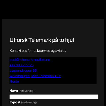
Utforsk Telemark på to hjul
Kontakt oss for rask service og avtaler.
post@telemarkmcutleie.no
+47 98 12 77 25
Liagrendvegen 65
Akkerhaugen
,
Midt-Telemark
3812
Norge
Navn
(nødvendig)
E-post
(nødvendig)