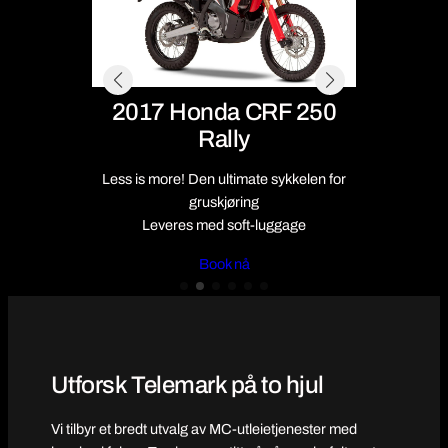
2017 Honda CRF 250
2
Rally
ure
Less is more! Den ultimate sykkelen for
Kraf
e
gruskjøring
Leve
Leveres med soft-luggage
Book nå
Utforsk Telemark på to hjul
Vi tilbyr et bredt utvalg av MC-utleietjenester med