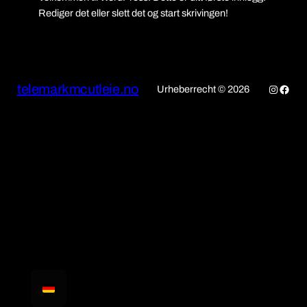
Rediger det eller slett det og start skrivingen!
telemarkmcutleie.no
Instagr
Face
Urheberrecht © 2026