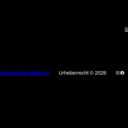
S
telemarkmcutleie.no
Insta
Fac
Urheberrecht © 2026