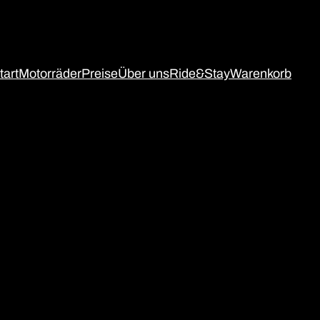
tart
Motorräder
Preise
Über uns
Ride&Stay
Warenkorb
gram
ebook